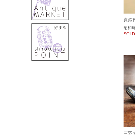
真鍮
昭和
SOLD
三羽