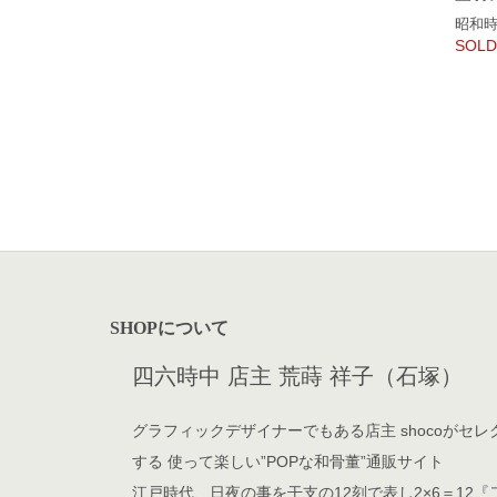
昭和
SOLD
SHOPについて
四六時中 店主 荒蒔 祥子（石塚）
グラフィックデザイナーでもある店主 shocoがセレ
する 使って楽しい”POPな和骨董”通販サイト
江戸時代、日夜の事を干支の12刻で表し2×6＝12『