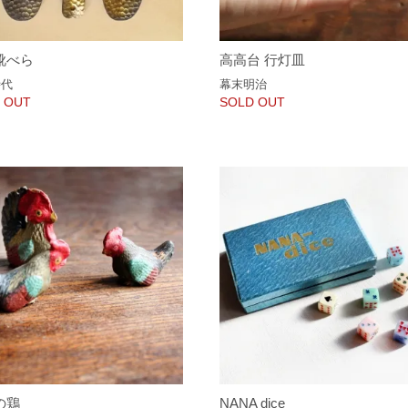
靴べら
高高台 行灯皿
時代
幕末明治
 OUT
SOLD OUT
の鶏
NANA dice