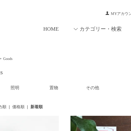
MYアカウ
HOME
カテゴリー・検索
>
Goods
s
照明
置物
その他
め順
|
価格順
|
新着順