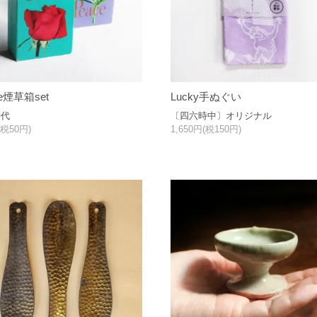
ce煙草箱set
Lucky手ぬぐい
時代
〔四六時中〕オリジナル
(税50円)
1,650円(税150円)