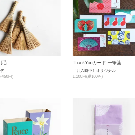
刷毛
ThankYouカード-一筆箋
時代
〔四六時中〕オリジナル
(税50円)
1,100円(税100円)