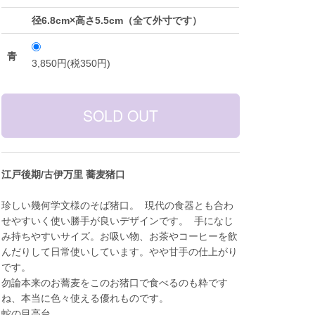
径6.8cm×高さ5.5cm（全て外寸です）
青
3,850円(税350円)
江戸後期/古伊万里 蕎麦猪口
珍しい幾何学文様のそば猪口。 現代の食器とも合わ
せやすいく使い勝手が良いデザインです。 手になじ
み持ちやすいサイズ。お吸い物、お茶やコーヒーを飲
んだりして日常使いしています。やや甘手の仕上がり
です。
勿論本来のお蕎麦をこのお猪口で食べるのも粋です
ね、本当に色々使える優れものです。
蛇の目高台