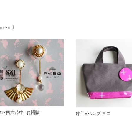
mend
21×四六時中 -お髑髏-
銘仙Vハンプ ヨコ