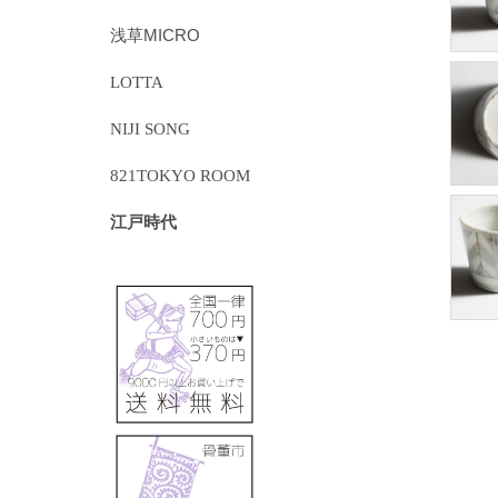
浅草MICRO
LOTTA
NIJI SONG
821TOKYO ROOM
江戸時代