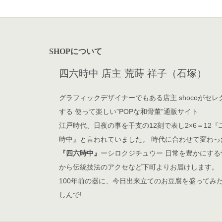
SHOPについて
四六時中 店主 荒蒔 祥子（石塚）
グラフィックデザイナーでもある店主 shocoがセレ
する 使って楽しい”POPな和骨董”通販サイト
江戸時代、日夜の事を干支の12刻で表し2×6＝12『
時中』と言われていました。 時代に合わせて変わっ
『四六時中』
ーシロクジチュウー 日常を豊かにする
から伝統技法のアクセなど下町よりお届けします。
100年前の器に、今日出来立てのお豆腐を盛ってみ
しんで!