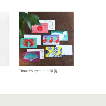
ThankYouカード-一筆箋