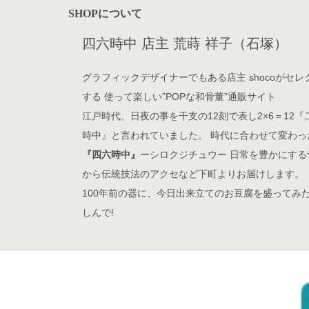
SHOPについて
四六時中 店主 荒蒔 祥子（石塚）
グラフィックデザイナーでもある店主 shocoがセレ
する 使って楽しい”POPな和骨董”通販サイト
江戸時代、日夜の事を干支の12刻で表し2×6＝12『
時中』と言われていました。 時代に合わせて変わっ
『四六時中』
ーシロクジチュウー 日常を豊かにする
から伝統技法のアクセなど下町よりお届けします。
100年前の器に、今日出来立てのお豆腐を盛ってみ
しんで!