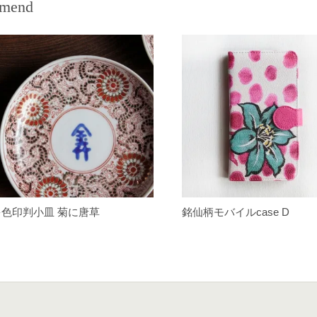
mend
多色印判小皿 菊に唐草
銘仙柄モバイルcase D