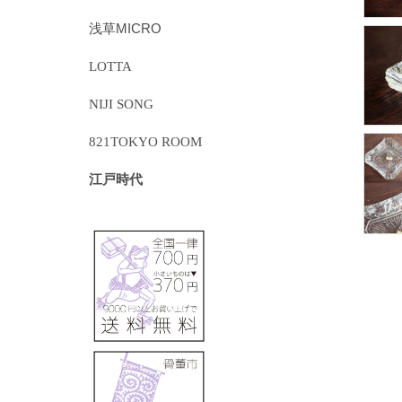
浅草MICRO
LOTTA
NIJI SONG
821TOKYO ROOM
江戸時代