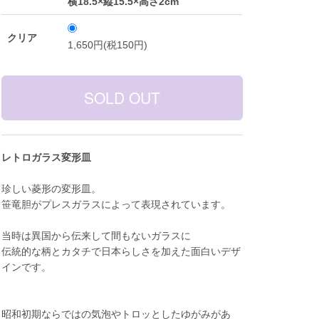
横18.5×縦15.5×高さ2cm
クリア
1,650円(税150円)
レトロガラス変形皿
珍しい菱形の変形皿。
笹竜胆がプレスガラスによって表現されています。
当時は異国から伝来して間もないガラスに
伝統的な柄とカタチで日本らしさを加えた面白いデザ
インです。
昭和初期ならではの気泡やトロッとしたゆがみがあ