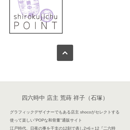
四六時中 店主 荒蒔 祥子（石塚）
グラフィックデザイナーでもある店主 shocoがセレクトする
使って楽しい”POPな和骨董”通販サイト
江戸時代、日夜の事を干支の12刻で表し2×6＝12『二六時