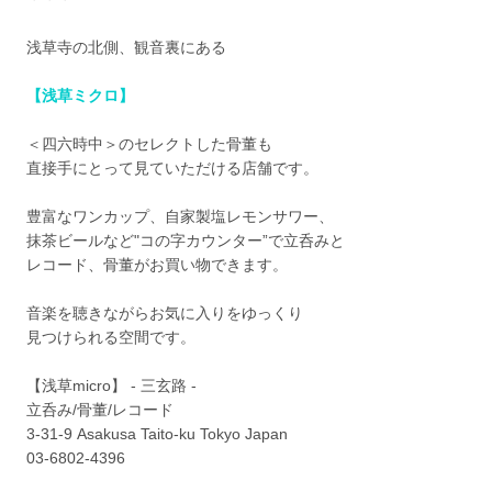
浅草寺の北側、観音裏にある
【浅草ミクロ】
＜四六時中＞のセレクトした骨董も
直接手にとって見ていただける店舗です。
豊富なワンカップ、自家製塩レモンサワー、
抹茶ビールなど"コの字カウンター”で立呑みと
レコード、骨董がお買い物できます。
音楽を聴きながらお気に入りをゆっくり
見つけられる空間です。
【浅草micro】 - 三玄路 -
立呑み/骨董/レコード
3-31-9 Asakusa Taito-ku Tokyo Japan
03-6802-4396