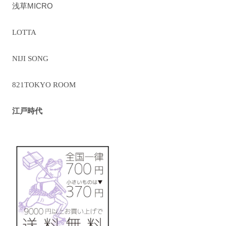
浅草MICRO
LOTTA
NIJI SONG
821TOKYO ROOM
江戸時代