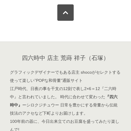
四六時中 店主 荒蒔 祥子（石塚）
グラフィックデザイナーでもある店主 shocoがセレクトする
使って楽しい”POPな和骨董”通販サイト
江戸時代、日夜の事を干支の12刻で表し2×6＝12『二六時
中』と言われていました。 時代に合わせて変わった
『四六
時中』
ーシロクジチュウー 日常を豊かにする骨董から伝統
技法のアクセなど下町よりお届けします。
100年前の器に、今日出来立てのお豆腐を盛ってみたり楽し
んで!