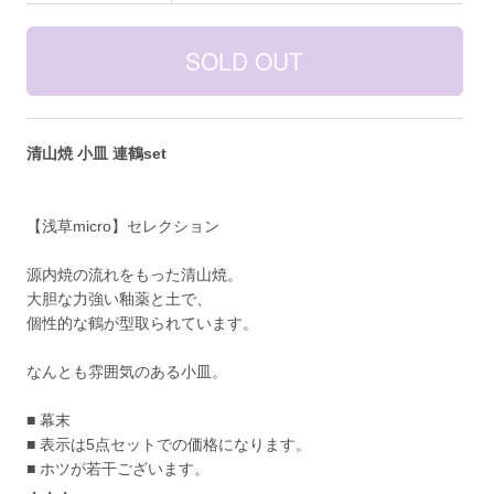
清山焼 小皿 連鶴set
【浅草micro】セレクション
源内焼の流れをもった清山焼。
大胆な力強い釉薬と土で、
個性的な鶴が型取られています。
なんとも雰囲気のある小皿。
■ 幕末
■ 表示は5点セットでの価格になります。
■ ホツが若干ございます。
・・・