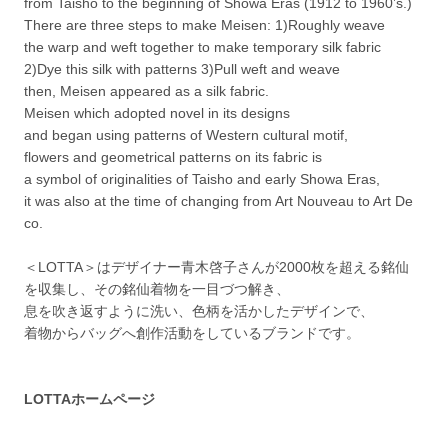
from Taisho to the beginning of Showa Eras (1912 to 1960’s.)
There are three steps to make Meisen: 1)Roughly weave
the warp and weft together to make temporary silk fabric
2)Dye this silk with patterns 3)Pull weft and weave
then, Meisen appeared as a silk fabric.
Meisen which adopted novel in its designs
and began using patterns of Western cultural motif,
flowers and geometrical patterns on its fabric is
a symbol of originalities of Taisho and early Showa Eras,
it was also at the time of changing from Art Nouveau to Art De
co.
＜LOTTA＞はデザイナー青木啓子さんが2000枚を超える銘仙
を収集し、その銘仙着物を一目づつ解き、
息を吹き返すように洗い、色柄を活かしたデザインで、
着物からバッグへ創作活動をしているブランドです。
LOTTAホームページ