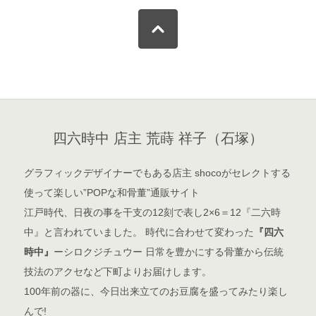
四六時中 店主 荒蒔 祥子（石塚）
グラフィックデザイナーでもある店主 shocoがセレクトする
使って楽しい”POPな和骨董”通販サイト
江戸時代、日夜の事を干支の12刻で表し2×6＝12『二六時
中』と言われていました。 時代に合わせて変わった
『四六
時中』
ーシロクジチュウー 日常を豊かにする骨董から伝統
技法のアクセなど下町よりお届けします。
100年前の器に、今日出来立てのお豆腐を盛ってみたり楽し
んで!