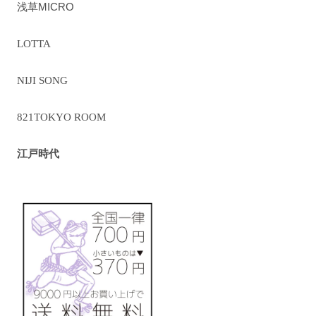
浅草MICRO
LOTTA
NIJI SONG
821TOKYO ROOM
江戸時代