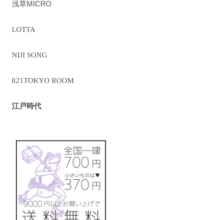
浅草MICRO
LOTTA
NIJI SONG
821TOKYO ROOM
江戸時代