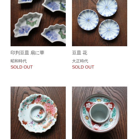
印判豆皿 扇に華
豆皿 花
昭和時代
大正時代
SOLD OUT
SOLD OUT