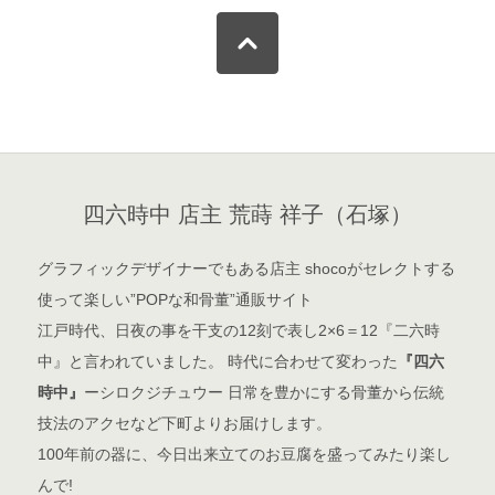
四六時中 店主 荒蒔 祥子（石塚）
グラフィックデザイナーでもある店主 shocoがセレクトする
使って楽しい”POPな和骨董”通販サイト
江戸時代、日夜の事を干支の12刻で表し2×6＝12『二六時
中』と言われていました。 時代に合わせて変わった
『四六
時中』
ーシロクジチュウー 日常を豊かにする骨董から伝統
技法のアクセなど下町よりお届けします。
100年前の器に、今日出来立てのお豆腐を盛ってみたり楽し
んで!