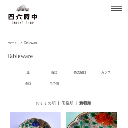
ホーム
>
Tableware
Tableware
皿
酒器
蕎麦猪口
ガラス
漆器
その他
おすすめ順
|
価格順
|
新着順