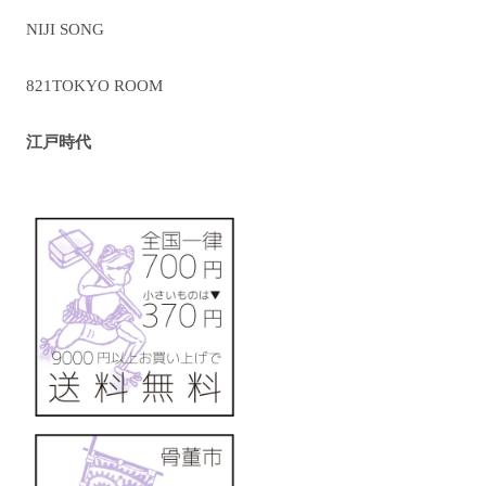
NIJI SONG
821TOKYO ROOM
江戸時代