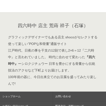
四六時中 店主 荒蒔 祥子（石塚）
グラフィックデザイナーでもある店主 shocoがセレクトする
使って楽しい”POPな和骨董”通販サイト
江戸時代、日夜の事を干支の12刻で表し2×6＝12『二六時
中』と言われていました。 時代に合わせて変わった
『四六
時中』
ーシロクジチュウー 日常を豊かにする骨董から伝統
技法のアクセなど下町よりお届けします。
100年前の器に、今日出来立てのお豆腐を盛ってみたり楽し
んで!
ショップホーム
お問い合わせ