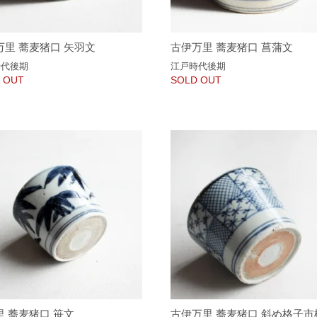
万里 蕎麦猪口 矢羽文
古伊万里 蕎麦猪口 菖蒲文
時代後期
江戸時代後期
 OUT
SOLD OUT
里 蕎麦猪口 笹文
古伊万里 蕎麦猪口 斜め格子市