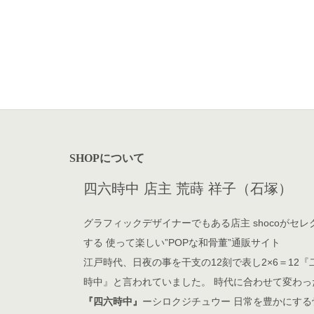
SHOPについて
四六時中 店主 荒蒔 祥子（石塚）
グラフィックデザイナーでもある店主 shocoがセレ
する 使って楽しい”POPな和骨董”通販サイト
江戸時代、日夜の事を干支の12刻で表し2×6＝12『
時中』と言われていました。 時代に合わせて変わっ
『四六時中』
ーシロクジチュウー 日常を豊かにする