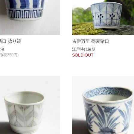
猪口 捻り縞
古伊万里 蕎麦猪口
明治
江戸時代後期
0円(税350円)
SOLD OUT