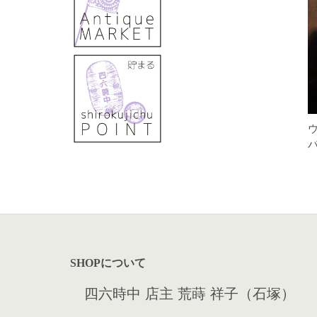
バ
SHOPについて
四六時中 店主 荒蒔 祥子（石塚）