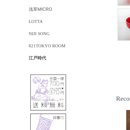
浅草MICRO
LOTTA
NIJI SONG
821TOKYO ROOM
江戸時代
Reco