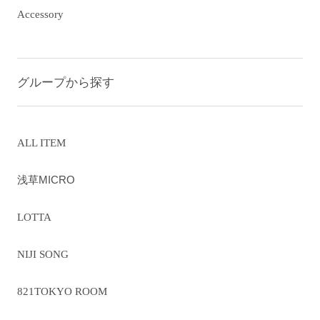
Accessory
グループから探す
ALL ITEM
浅草MICRO
LOTTA
NIJI SONG
821TOKYO ROOM