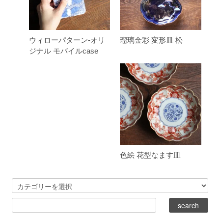
ウィローパターン-オリ
瑠璃金彩 変形皿 松
ジナル モバイルcase
色絵 花型なます皿