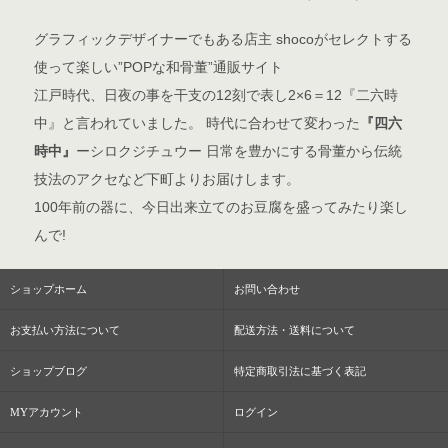
グラフィックデザイナーでもある店主 shocoがセレクトする
使って楽しい”POPな和骨董”通販サイト
江戸時代、日夜の事を干支の12刻で表し2×6＝12『二六時
中』と言われていました。 時代に合わせて変わった
『四六
時中』
ーシロクジチュウー 日常を豊かにする骨董から伝統
技法のアクセなど下町よりお届けします。
100年前の器に、今日出来立てのお豆腐を盛ってみたり楽し
んで!
ショップホーム
お問い合わせ
お支払い方法について
配送方法・送料について
ショップブログ
特定商取引法に基づく表記
MYアカウント
ログイン